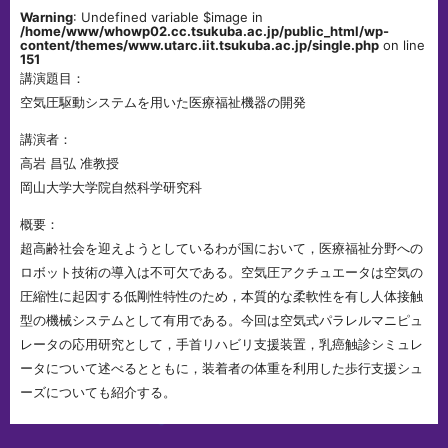
Warning
: Undefined variable $image in
/home/www/whowp02.cc.tsukuba.ac.jp/public_html/wp-
content/themes/www.utarc.iit.tsukuba.ac.jp/single.php
on line
151
講演題目：
空気圧駆動システムを用いた医療福祉機器の開発
講演者：
高岩 昌弘 准教授
岡山大学大学院自然科学研究科
概要：
超高齢社会を迎えようとしているわが国において，医療福祉分野への
ロボット技術の導入は不可欠である。空気圧アクチュエータは空気の
圧縮性に起因する低剛性特性のため，本質的な柔軟性を有し人体接触
型の機械システムとして有用である。今回は空気式パラレルマニピュ
レータの応用研究として，手首リハビリ支援装置，乳癌触診シミュレ
ータについて述べるとともに，装着者の体重を利用した歩行支援シュ
ーズについても紹介する。