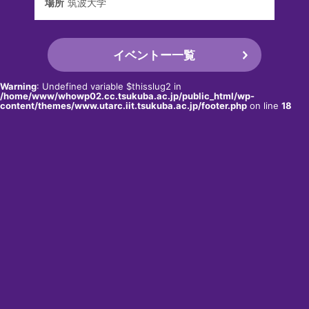
場所
筑波大学
イベントー一覧
Warning
: Undefined variable $thisslug2 in
/home/www/whowp02.cc.tsukuba.ac.jp/public_html/wp-
content/themes/www.utarc.iit.tsukuba.ac.jp/footer.php
on line
18