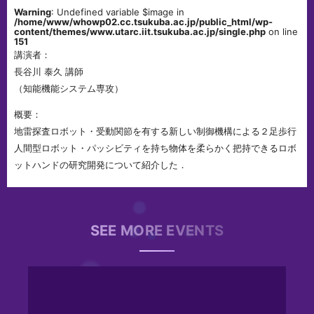
Warning
: Undefined variable $image in
/home/www/whowp02.cc.tsukuba.ac.jp/public_html/wp-
content/themes/www.utarc.iit.tsukuba.ac.jp/single.php
on line
151
講演者：
長谷川 泰久 講師
（知能機能システム専攻）
概要：
地雷探査ロボット・受動関節を有する新しい制御機構による２足歩行
人間型ロボット・パッシビティを持ち物体を柔らかく把持できるロボ
ットハンドの研究開発について紹介した．
SEE MORE EVENTS