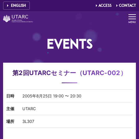
ENGLISH
ACCESS
CONTACT
UTARC - UNIVERSITY OF TSUKUBA
MENU
E
V
E
N
T
S
第2回UTARCセミナー（UTARC-002）
日時
2005年8月25日 19:00 〜 20:30
主催
UTARC
場所
3L307