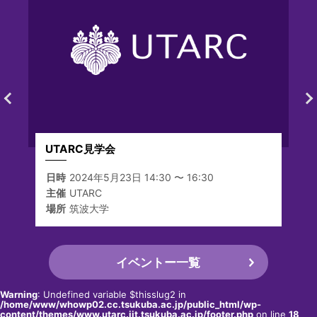
UTARC見学会
日時
2024年5月23日 14:30 〜 16:30
主催
UTARC
場所
筑波大学
イベントー一覧
Warning
: Undefined variable $thisslug2 in
/home/www/whowp02.cc.tsukuba.ac.jp/public_html/wp-
content/themes/www.utarc.iit.tsukuba.ac.jp/footer.php
on line
18